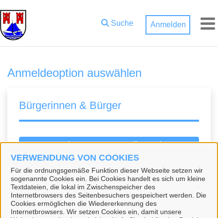
Zum Hauptinhalt springen
Suche
Anmelden
M
Anmeldeoption auswählen
Bürgerinnen & Bürger
BundID-Konto erstellen oder
anmelden
VERWENDUNG VON COOKIES
Für die ordnungsgemäße Funktion dieser Webseite setzen wir
Die BundID ist ein zentrales Konto zur
sogenannte Cookies ein. Bei Cookies handelt es sich um kleine
Textdateien, die lokal im Zwischenspeicher des
Identifizierung für Bürgerinnen und Bürger. Sie
Internetbrowsers des Seitenbesuchers gespeichert werden. Die
können sich kostenlos registrieren. Mit einem
Cookies ermöglichen die Wiedererkennung des
Internetbrowsers. Wir setzen Cookies ein, damit unsere
BundID-Konto können Sie sich in unserem Portal