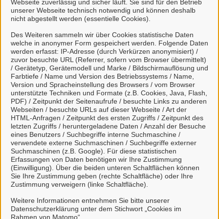
Webseite zuverlässig und sicher läuft. Sie sind für den Betrieb
anmelden.
unserer Webseite technisch notwendig und können deshalb
nicht abgestellt werden (essentielle Cookies).
Mit einem Klick auf "BundID-Konto erstellen oder
Des Weiteren sammeln wir über Cookies statistische Daten
anmelden" haben Sie die
welche in anonymer Form gespeichert werden. Folgende Daten
werden erfasst: IP-Adresse (durch Verkürzen anonymisiert) /
Datenschutzbestimmungen
zur Kenntnis
zuvor besuchte URL (Referrer, sofern vom Browser übermittelt)
genommen und willigen der Übermittlung ihrer
/ Gerätetyp, Gerätemodell und Marke / Bildschirmauflösung und
Farbtiefe / Name und Version des Betriebssystems / Name,
Daten aus dem BundID-Konto an das Bürgerportal
Version und Spracheinstellung des Browsers / vom Browser
Moormerland ein.
unterstützte Techniken und Formate (z.B. Cookies, Java, Flash,
PDF) / Zeitpunkt der Seitenaufrufe / besuchte Links zu anderen
Erklärvideo zur Nutzung der BundID
Webseiten / besuchte URLs auf dieser Webseite / Art der
HTML-Anfragen / Zeitpunkt des ersten Zugriffs / Zeitpunkt des
letzten Zugriffs / heruntergeladene Daten / Anzahl der Besuche
eines Benutzers / Suchbegriffe interne Suchmaschine /
Mit Klick auf
Anzeigen des Videos
wird Ihnen
verwendete externe Suchmaschinen / Suchbegriffe externer
das Video angezeigt und Ihre IP-Adresse
Suchmaschinen (z.B. Google). Für diese statistischen
Erfassungen von Daten benötigen wir Ihre Zustimmung
wird an
https://www.youtube.com
übermittelt.
(Einwilligung). Über die beiden unteren Schaltflächen können
Nähere Informationen entnehmen Sie
Sie Ihre Zustimmung geben (rechte Schaltfläche) oder Ihre
unserer
Datenschutzerklärung
.
Zustimmung verweigern (linke Schaltfläche).
Weitere Informationen entnehmen Sie bitte unserer
Datenschutzerklärung unter dem Stichwort „Cookies im
So funktioniert´s:
Rahmen von Matomo“.