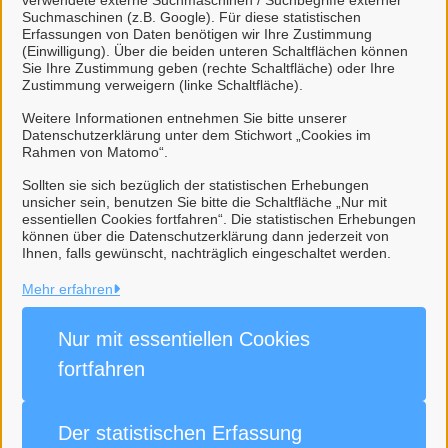
verwendete externe Suchmaschinen / Suchbegriffe externer
Erweiterte Meldebescheinigung
Suchmaschinen (z.B. Google). Für diese statistischen
Erfassungen von Daten benötigen wir Ihre Zustimmung
(Einwilligung). Über die beiden unteren Schaltflächen können
Sie Ihre Zustimmung geben (rechte Schaltfläche) oder Ihre
Diese Dienstleistung benötigt ein Benutzerkonto.
Zustimmung verweigern (linke Schaltfläche).
Hier
können Sie sich kostenlos anmelden.
Weitere Informationen entnehmen Sie bitte unserer
Datenschutzerklärung unter dem Stichwort „Cookies im
Rahmen von Matomo“.
Sollten sie sich bezüglich der statistischen Erhebungen
unsicher sein, benutzen Sie bitte die Schaltfläche „Nur mit
essentiellen Cookies fortfahren“. Die statistischen Erhebungen
können über die Datenschutzerklärung dann jederzeit von
Gemeinde Moormerland
Ihnen, falls gewünscht, nachträglich eingeschaltet werden.
Mehr erfahren
Alle Rechte vorbehalten
Nur mit essentiellen
Cookies
Impressum
fortfahren
Datenschutzerklärung
Der statistischen
Erfassung