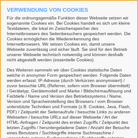
Zum Hauptinhalt springen
VERWENDUNG VON COOKIES
Suche
Anmelden
Für die ordnungsgemäße Funktion dieser Webseite setzen wir
M
sogenannte Cookies ein. Bei Cookies handelt es sich um kleine
Textdateien, die lokal im Zwischenspeicher des
Internetbrowsers des Seitenbesuchers gespeichert werden. Die
Cookies ermöglichen die Wiedererkennung des
Internetbrowsers. Wir setzen Cookies ein, damit unsere
Webseite zuverlässig und sicher läuft. Sie sind für den Betrieb
unserer Webseite technisch notwendig und können deshalb
nicht abgestellt werden (essentielle Cookies).
Des Weiteren sammeln wir über Cookies statistische Daten
welche in anonymer Form gespeichert werden. Folgende Daten
werden erfasst: IP-Adresse (durch Verkürzen anonymisiert) /
zuvor besuchte URL (Referrer, sofern vom Browser übermittelt)
/ Gerätetyp, Gerätemodell und Marke / Bildschirmauflösung und
Farbtiefe / Name und Version des Betriebssystems / Name,
Version und Spracheinstellung des Browsers / vom Browser
unterstützte Techniken und Formate (z.B. Cookies, Java, Flash,
PDF) / Zeitpunkt der Seitenaufrufe / besuchte Links zu anderen
Webseiten / besuchte URLs auf dieser Webseite / Art der
Start
OR-Melde Meldebescheinigung-Erweitert
HTML-Anfragen / Zeitpunkt des ersten Zugriffs / Zeitpunkt des
letzten Zugriffs / heruntergeladene Daten / Anzahl der Besuche
eines Benutzers / Suchbegriffe interne Suchmaschine /