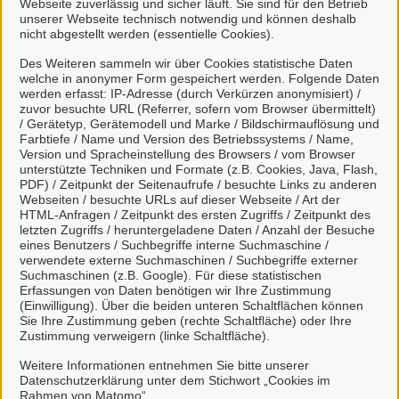
Webseite zuverlässig und sicher läuft. Sie sind für den Betrieb
anmelden.
unserer Webseite technisch notwendig und können deshalb
nicht abgestellt werden (essentielle Cookies).
Mit einem Klick auf "BundID-Konto erstellen oder
Des Weiteren sammeln wir über Cookies statistische Daten
anmelden" haben Sie die
welche in anonymer Form gespeichert werden. Folgende Daten
werden erfasst: IP-Adresse (durch Verkürzen anonymisiert) /
Datenschutzbestimmungen
zur Kenntnis
zuvor besuchte URL (Referrer, sofern vom Browser übermittelt)
genommen und willigen der Übermittlung ihrer
/ Gerätetyp, Gerätemodell und Marke / Bildschirmauflösung und
Farbtiefe / Name und Version des Betriebssystems / Name,
Daten aus dem BundID-Konto an das Bürgerportal
Version und Spracheinstellung des Browsers / vom Browser
Moormerland ein.
unterstützte Techniken und Formate (z.B. Cookies, Java, Flash,
PDF) / Zeitpunkt der Seitenaufrufe / besuchte Links zu anderen
Erklärvideo zur Nutzung der BundID
Webseiten / besuchte URLs auf dieser Webseite / Art der
HTML-Anfragen / Zeitpunkt des ersten Zugriffs / Zeitpunkt des
letzten Zugriffs / heruntergeladene Daten / Anzahl der Besuche
eines Benutzers / Suchbegriffe interne Suchmaschine /
Mit Klick auf
Anzeigen des Videos
wird Ihnen
verwendete externe Suchmaschinen / Suchbegriffe externer
das Video angezeigt und Ihre IP-Adresse
Suchmaschinen (z.B. Google). Für diese statistischen
Erfassungen von Daten benötigen wir Ihre Zustimmung
wird an
https://www.youtube.com
übermittelt.
(Einwilligung). Über die beiden unteren Schaltflächen können
Nähere Informationen entnehmen Sie
Sie Ihre Zustimmung geben (rechte Schaltfläche) oder Ihre
unserer
Datenschutzerklärung
.
Zustimmung verweigern (linke Schaltfläche).
Weitere Informationen entnehmen Sie bitte unserer
Datenschutzerklärung unter dem Stichwort „Cookies im
So funktioniert´s:
Rahmen von Matomo“.