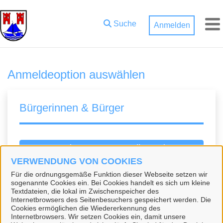
Zum Hauptinhalt springen
Suche
Anmelden
M
Anmeldeoption auswählen
Bürgerinnen & Bürger
BundID-Konto erstellen oder
anmelden
VERWENDUNG VON COOKIES
Für die ordnungsgemäße Funktion dieser Webseite setzen wir
Die BundID ist ein zentrales Konto zur
sogenannte Cookies ein. Bei Cookies handelt es sich um kleine
Textdateien, die lokal im Zwischenspeicher des
Identifizierung für Bürgerinnen und Bürger. Sie
Internetbrowsers des Seitenbesuchers gespeichert werden. Die
können sich kostenlos registrieren. Mit einem
Cookies ermöglichen die Wiedererkennung des
Internetbrowsers. Wir setzen Cookies ein, damit unsere
BundID-Konto können Sie sich in unserem Portal